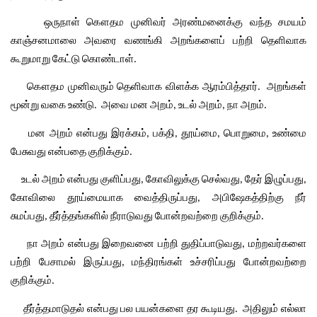
ஒருநாள்
கௌதம
முனிவர்
அரண்மனைக்கு
வந்த
சமயம்
காஞ்சனமாலை
அவரை
வணங்கி
அறங்களைப்
பற்றி
தெளிவாக
கூறுமாறு
கேட்டு
கொண்டாள்
.
கௌதம
முனிவரும்
தெளிவாக
விளக்க
ஆரம்பித்தார்
அறங்கள்
.  
மூன்று
வகை
உண்டு
அவை
மன
அறம்
உடல்
அறம்
நா
அறம்
.  
, 
, 
.
மன
அறம்
என்பது
இரக்கம்
பக்தி
தூய்மை
பொறுமை
உண்மை
, 
, 
, 
, 
பேசுவது
என்பதை
குறிக்கும்
.
உடல்
அறம்
என்பது
குளிப்பது
கோவிலுக்கு
செல்வது
தேர்
இழுப்பது
, 
, 
, 
கோவிலை
தூய்மையாக
வைத்திருப்பது
அபிஷேகத்திற்கு
நீர்
, 
சுமப்பது
தீர்த்தங்களில்
நீராடுவது
போன்றவற்றை
குறிக்கும்
, 
.
நா
அறம்
என்பது
இறைவனை
பற்றி
துதிப்பாடுவது
மற்றவர்களை
, 
பற்றி
பேசாமல்
இருப்பது
மந்திரங்கள்
உச்சரிப்பது
போன்றவற்றை
, 
குறிக்கும்
.
தீர்த்தமாடுதல்
என்பது
பல
பயன்களை
தர
கூடியது
அதிலும்
எல்லா
.  