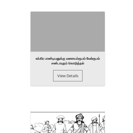
உக்கிர பாண்டியனுக்கு வளையம்ரூபவ் வேல்ரூபவ்
சண்டாயுதம் கொடுத்தல்
View Details