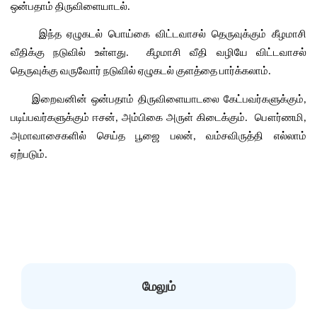
ஒன்பதாம்
திருவிளையாடல்
.
இந்த
ஏழுகடல்
பொய்கை
விட்டவாசல்
தெருவுக்கும்
கீழமாசி
வீதிக்கு
நடுவில்
உள்ளது
கீழமாசி
வீதி
வழியே
விட்டவாசல்
.  
தெருவுக்கு
வருவோர்
நடுவில்
ஏழுகடல்
குளத்தை
பார்க்கலாம்
.
இறைவனின்
ஒன்பதாம்
திருவிளையாடலை
கேட்பவர்களுக்கும்
, 
படிப்பவர்களுக்கும்
ஈசன்
அம்பிகை
அருள்
கிடைக்கும்
பௌர்ணமி
, 
.  
, 
அமாவாசைகளில்
செய்த
பூஜை
பலன்
வம்சவிருத்தி
எல்லாம்
, 
ஏற்படும்
.   
மேலும்