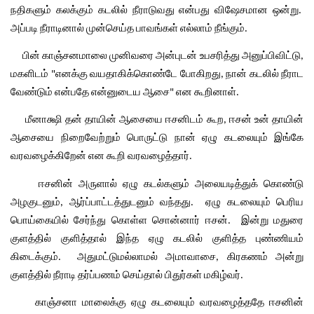
நதிகளும்
கலக்கும்
கடலில்
நீராடுவது
என்பது
விஷேசமான
ஒன்று
.  
அப்படி
நீராடினால்
முன்செய்த
பாவங்கள்
எல்லாம்
நீங்கும்
.
பின்
காஞ்சனமாலை
முனிவரை
அன்புடன்
உபசரித்து
அனுப்பிவிட்டு
, 
மகளிடம்
எனக்கு
வயதாகிக்கொண்டே
போகிறது
நான்
கடலில்
நீராட
 "
, 
வேண்டும்
என்பதே
என்னுடைய
ஆசை
என
கூறினாள்
" 
.
மீனாக்ஷி
தன்
தாயின்
ஆசையை
ஈசனிடம்
கூற
ஈசன்
உன்
தாயின்
, 
ஆசையை
நிறைவேற்றும்
பொருட்டு
நான்
ஏழு
கடலையும்
இங்கே
வரவழைக்கிறேன்
என
கூறி
வரவழைத்தார்
.
ஈசனின்
அருளால்
ஏழு
கடல்களும்
அலையடித்துக்
கொண்டு
அழகுடனும்
ஆர்ப்பாட்டத்துடனும்
வந்தது
ஏழு
கடலையும்
பெரிய
, 
.  
பொய்கையில்
சேர்ந்து
கொள்ள
சொன்னார்
ஈசன்
இன்று
மதுரை
.  
குளத்தில்
குளித்தால்
இந்த
ஏழு
கடலில்
குளித்த
புண்ணியம்
கிடைக்கும்
அதுமட்டுமல்லாமல்
அமாவாசை
கிரகணம்
அன்று
.  
, 
குளத்தில்
நீராடி
தர்ப்பணம்
செய்தால்
பிதுர்கள்
மகிழ்வர்
.  
காஞ்சனா
மாலைக்கு
ஏழு
கடலையும்
வரவழைத்ததே
ஈசனின்