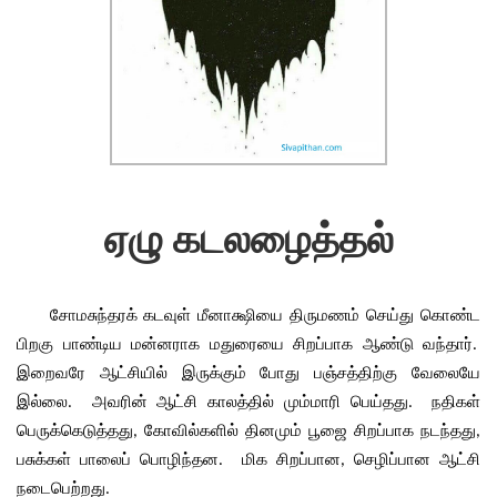
week
click
here
to
attend
test
ஏழு கடலழைத்தல்
THIRUVASAGAM
BOOK
DONORS
சோமசுந்தரக்
கடவுள்
மீனாக்ஷியை
திருமணம்
செய்து
கொண்ட
பிறகு
பாண்டிய
மன்னராக
மதுரையை
சிறப்பாக
ஆண்டு
வந்தார்
.  
இறைவரே
ஆட்சியில்
இருக்கும்
போது
பஞ்சத்திற்கு
வேலையே
இல்லை
அவரின்
ஆட்சி
காலத்தில்
மும்மாரி
பெய்தது
நதிகள்
.  
.  
பெருக்கெடுத்தது
கோவில்களில்
தினமும்
பூஜை
சிறப்பாக
நடந்தது
, 
, 
பசுக்கள்
பாலைப்
பொழிந்தன
மிக
சிறப்பான
செழிப்பான
ஆட்சி
.  
, 
நடைபெற்றது
.