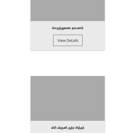
செருத்துணை நாயனார்
View Details
ஸ்ரீ பல்குனி ருத்ர சித்தர்