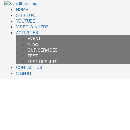
HOME
SPIRITUAL
YOUTUBE
VIDEO WINNERS
ACTIVITIES
EVENT
PREVIOUS
NEWS
WEEK
TOP
OUR SERVICES
TEST
TEST
PERFORMER
TEST RESULTS
CONTACT US
SIGN IN
No
one
attended
test
Past
week
click